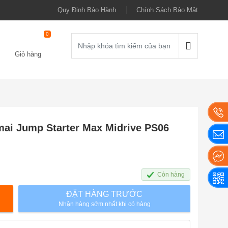
Quy Định Bảo Hành
Chính Sách Bảo Mật
0
Giỏ hàng
ai Jump Starter Max Midrive PS06
Còn hàng
ĐẶT HÀNG TRƯỚC
Nhận hàng sớm nhất khi có hàng