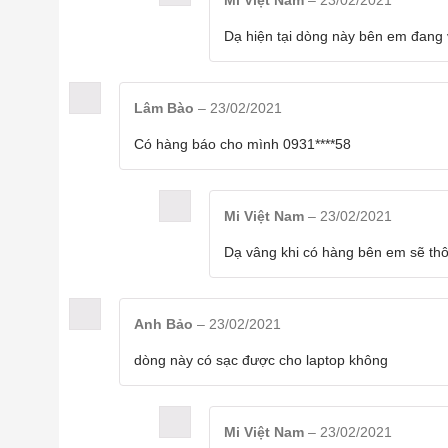
Mi Việt Nam
–
23/02/2021
Dạ hiện tại dòng này bên em đang 
Song song với đó nhà sản xuất cũng chi tiế
Lâm Bào
–
23/02/2021
điện năng cho (camera hành trình, tủ lạnh m
Có hàng báo cho mình 0931****58
khác cần đến nguồn điện từ tẩu sạc)
Mi Việt Nam
–
23/02/2021
Dạ vâng khi có hàng bên em sẽ thô
Anh Bảo
–
23/02/2021
dòng này có sạc được cho laptop không
Mi Việt Nam
–
23/02/2021