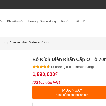
ới
Khuyến mãi
Hướng dẫn sử dụng
Tin tức
Liên Hệ
 Jump Starter Max Midrive PS06
Bộ Kích Điện Khẩn Cấp Ô Tô 70m
(
8
đánh giá của khách hàng)
4.75
8
trên 5
1,890,000
₫
dựa trên
đánh giá
(Đã bao gồm VAT)
MUA NGAY
Giao hàng nhanh tận nơi