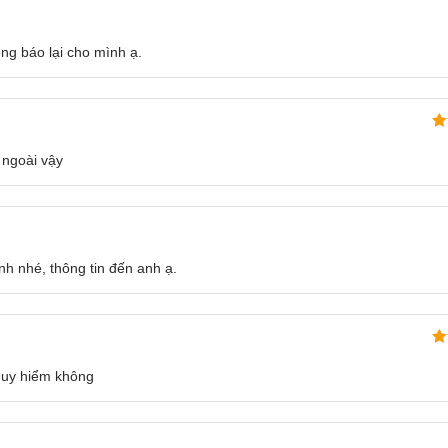
ng báo lại cho mình ạ.
Đư
hạ
 ngoài vậy
s
h nhé, thông tin đến anh ạ.
Đư
hạ
guy hiểm không
s