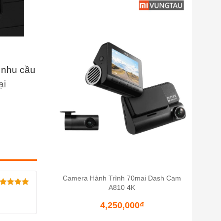
 nhu cầu
ại
Camera Hành Trình 70mai Dash Cam
A810 4K
ợc xếp
ng
5
5
4,250,000
₫
ao