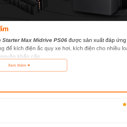
hẩm
Starter Max Midrive PS06
được sản xuất đáp ứng
g để kích điện ắc quy xe hơi, kích điện cho nhiều lo
t nguồn khẩn cấp.
Xem thêm
Đư
hạ
s