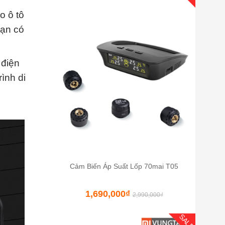
o ô tô
Bạn có
 điện
ình di
Cảm Biến Áp Suất Lốp 70mai T05
1,690,000
₫
2,990,000
₫
SALE