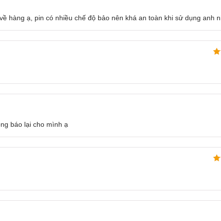
về hàng ạ, pin có nhiều chế độ bảo nên khá an toàn khi sử dụng anh n
t thêm cho
70mai Jump Starter Max Midrive PS06
c
Đư
ini, đèn phát sáng, thiết bị ô tô và nhiều dòng sản 
hạ
s
ng báo lại cho mình ạ
Đư
hạ
s