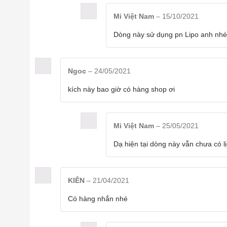
Mi Việt Nam
–
15/10/2021
Dòng này sử dụng pn Lipo anh nhé,
Ngoc
–
24/05/2021
Đặc biệt Bộ kích điện khẩn ngoài tính năng 
kích này bao giờ có hàng shop ơi
được nhà sản xuất tích hợp thành một pin d
nguồn cấp điện cho điện thoại, máy tính bả
Mi Việt Nam
–
25/05/2021
Dạ hiện tại dòng này vẫn chưa có l
KIÊN
–
21/04/2021
Có hàng nhắn nhé