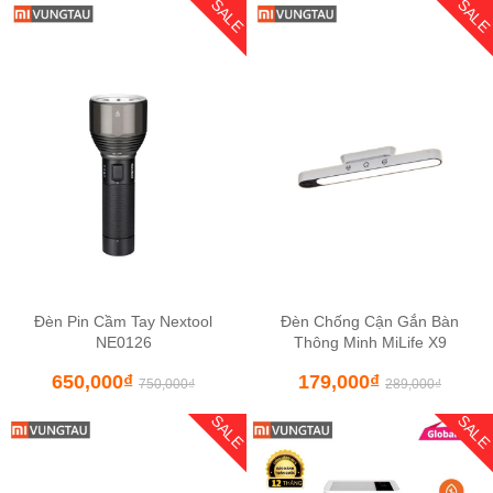
SALE
SAL
Đèn Pin Cầm Tay Nextool
Đèn Chống Cận Gắn Bàn
NE0126
Thông Minh MiLife X9
650,000
₫
179,000
₫
750,000
₫
289,000
₫
SALE
SAL