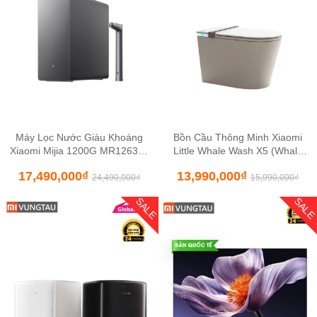
Máy Lọc Nước Giàu Khoáng
Bồn Cầu Thông Minh Xiaomi
Xiaomi Mijia 1200G MR1263-D
Little Whale Wash X5 (Whale
Model 2025 – Lõi lọc RO 6 Lớp
Spout)
17,490,000
₫
13,990,000
₫
24,490,000
₫
15,990,000
₫
SALE
SAL