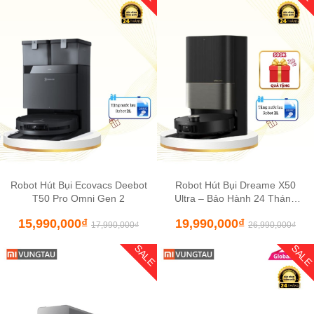
Robot Hút Bụi Ecovacs Deebot
Robot Hút Bụi Dreame X50
T50 Pro Omni Gen 2
Ultra – Bảo Hành 24 Tháng
Toàn Quốc
15,990,000
₫
19,990,000
₫
17,990,000
₫
26,990,000
₫
SALE
SAL