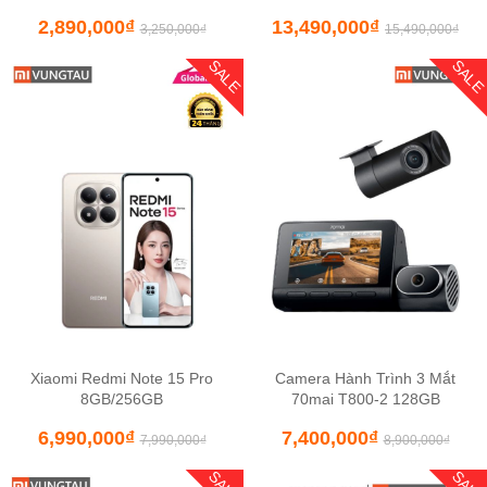
Hỗ Trợ Định Vị, Giám Sát Từ
Tiết Kiệm Điện Cấp 1
2,890,000
₫
13,490,000
₫
Xa
3,250,000
₫
15,490,000
₫
SALE
SAL
Xiaomi Redmi Note 15 Pro
Camera Hành Trình 3 Mắt
8GB/256GB
70mai T800-2 128GB
6,990,000
₫
7,400,000
₫
7,990,000
₫
8,900,000
₫