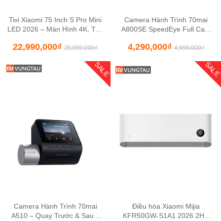
Tivi Xiaomi 75 Inch S Pro Mini
Camera Hành Trình 70mai
LED 2026 – Màn Hình 4K, Tần
A800SE SpeedEye Full Cam
Số 144Hz
Trước + Sau
22,990,000
₫
4,290,000
₫
25,990,000
₫
4,990,000
₫
SALE
SAL
Camera Hành Trình 70mai
Điều hòa Xiaomi Mijia
A510 – Quay Trước & Sau –
KFR50GW-S1A1 2026 2HP