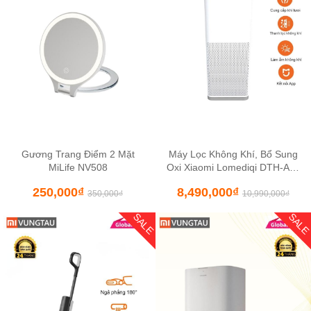
Gương Trang Điểm 2 Mặt
Máy Lọc Không Khí, Bổ Sung
MiLife NV508
Oxi Xiaomi Lomediqi DTH-A03
– Cấp Khí Tươi, Giảm CO2
250,000
₫
8,490,000
₫
350,000
₫
10,990,000
₫
SALE
SAL