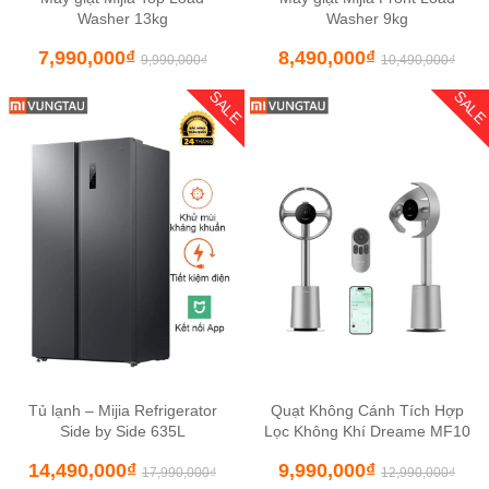
Washer 13kg
Washer 9kg
7,990,000
₫
8,490,000
₫
9,990,000
₫
10,490,000
₫
SALE
SAL
Tủ lạnh – Mijia Refrigerator
Quạt Không Cánh Tích Hợp
Side by Side 635L
Lọc Không Khí Dreame MF10
14,490,000
₫
9,990,000
₫
17,990,000
₫
12,990,000
₫