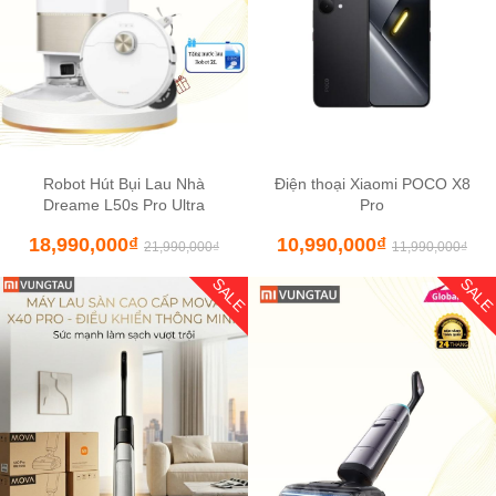
Robot Hút Bụi Lau Nhà
Điện thoại Xiaomi POCO X8
Dreame L50s Pro Ultra
Pro
18,990,000
₫
10,990,000
₫
21,990,000
₫
11,990,000
₫
SALE
SAL