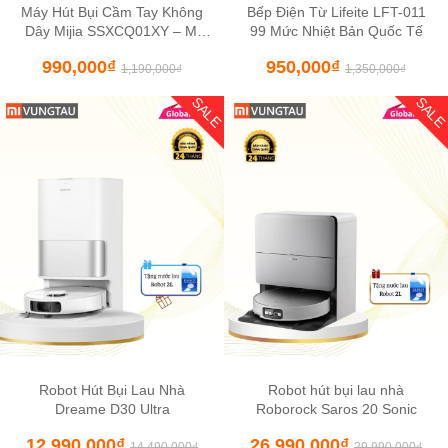
Máy Hút Bụi Cầm Tay Không
Bếp Điện Từ Lifeite LFT-011
Dây Mijia SSXCQ01XY – Mi
99 Mức Nhiệt Bản Quốc Tế
Vacuum Cleaner Mini
990,000
₫
950,000
₫
1,190,000
₫
1,350,000
₫
SALE
SAL
Robot Hút Bụi Lau Nhà
Robot hút bụi lau nhà
Dreame D30 Ultra
Roborock Saros 20 Sonic
12,990,000
₫
26,990,000
₫
14,490,000
₫
29,990,000
₫