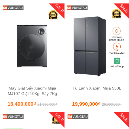
SALE
SAL
Máy Giặt Sấy Xiaomi Mijia
Tủ Lạnh Xiaomi Mijia 550L
MJ107 Giặt 10Kg, Sấy 7Kg
16,490,000
₫
19,990,000
₫
21,990,000
₫
29,990,000
₫
SALE
SAL