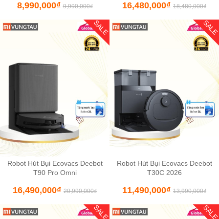
8,990,000
₫
16,480,000
₫
9,990,000
₫
18,480,000
₫
SALE
SAL
Robot Hút Bụi Ecovacs Deebot
Robot Hút Bụi Ecovacs Deebot
T90 Pro Omni
T30C 2026
16,490,000
₫
11,490,000
₫
20,990,000
₫
13,990,000
₫
SALE
SAL