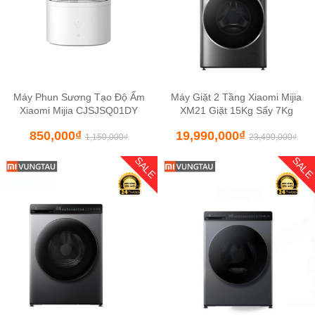
Máy Phun Sương Tạo Độ Ẩm
Máy Giặt 2 Tầng Xiaomi Mijia
Xiaomi Mijia CJSJSQ01DY
XM21 Giặt 15Kg Sấy 7Kg
850,000
₫
19,990,000
₫
1,150,000
₫
23,490,000
₫
SALE
SAL