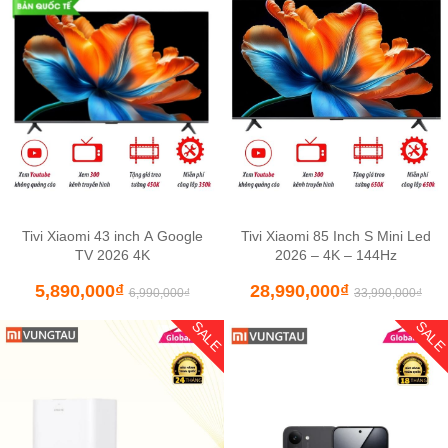
Tivi Xiaomi 43 inch A Google
Tivi Xiaomi 85 Inch S Mini Led
TV 2026 4K
2026 – 4K – 144Hz
5,890,000
₫
28,990,000
₫
6,990,000
₫
33,990,000
₫
SALE
SAL