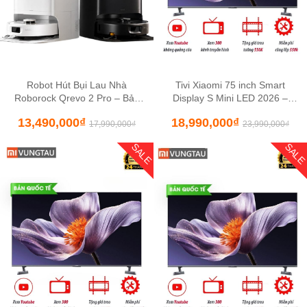
Robot Hút Bụi Lau Nhà
Tivi Xiaomi 75 inch Smart
Roborock Qrevo 2 Pro – Bản
Display S Mini LED 2026 –
Quốc Tế
Màn hình 4K, tần số 144Hz
13,490,000
₫
18,990,000
₫
17,990,000
₫
23,990,000
₫
SALE
SAL