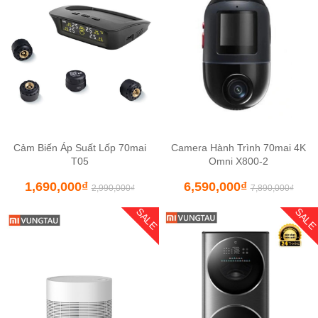
Cảm Biến Áp Suất Lốp 70mai
Camera Hành Trình 70mai 4K
T05
Omni X800-2
1,690,000
₫
6,590,000
₫
2,990,000
₫
7,890,000
₫
SALE
SAL