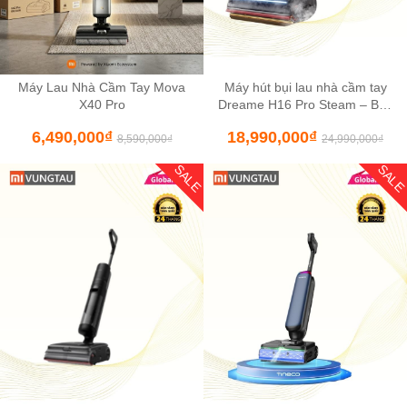
Máy Lau Nhà Cầm Tay Mova
Máy hút bụi lau nhà cầm tay
X40 Pro
Dreame H16 Pro Steam – Bản
Quốc Tế bảo hành 24 tháng
6,490,000
₫
18,990,000
₫
8,590,000
₫
24,990,000
₫
SALE
SAL