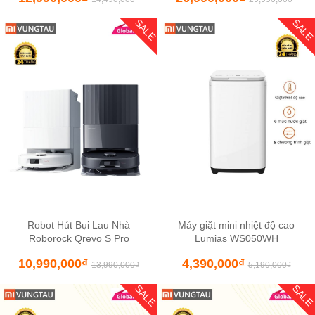
SALE
SAL
Robot Hút Bụi Lau Nhà
Máy giặt mini nhiệt độ cao
Roborock Qrevo S Pro
Lumias WS050WH
10,990,000
₫
4,390,000
₫
13,990,000
₫
5,190,000
₫
SALE
SAL