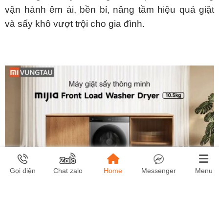
vận hành êm ái, bền bỉ, nâng tầm hiệu quả giặt
và sấy khô vượt trội cho gia đình.
Home
Menu
Gọi điện
Chat zalo
Messenger
Ưu điểm nổi bật của máy giặt sấy
cửa trước Xiaomi Mijia – giặt 10.5kg,