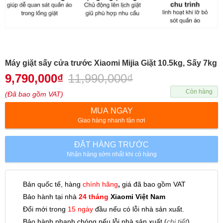
Máy giặt sấy cửa trước Xiaomi Mijia Giặt 10.5kg, Sấy 7kg
9,790,000
₫
11,990,000
₫
Còn hàng
(Đã bao gồm VAT)
MUA NGAY
Giao hàng nhanh tận nơi
ĐẶT HÀNG TRƯỚC
Nhận hàng sớm nhất khi có hàng
Bản quốc tế, hàng
chính hãng
,
giá đã bao gồm VAT
Bảo hành tại nhà
24 tháng
Xiaomi Việt Nam
Đổi mới trong
15 ngày
đầu nếu có lỗi nhà sản xuất.
Bảo hành nhanh chóng nếu lỗi nhà sản xuất (
chi tiết
).