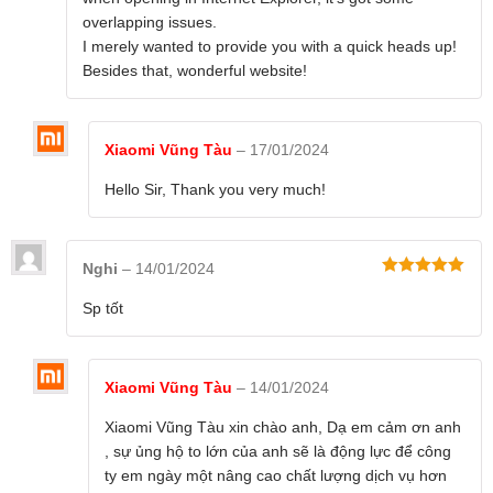
overlapping issues.
I merely wanted to provide you with a quick heads up!
Besides that, wonderful website!
Xiaomi Vũng Tàu
–
17/01/2024
Hello Sir, Thank you very much!
Nhẹ và tiện dụng, dễ dàng di chuyển
Nghi
–
14/01/2024
Được xếp
Máy hút bụi cực kỳ nhỏ và nhẹ. Tổng trọng lượng
hạng
5
5
Sp tốt
sao
của nó là 1 kg bạn rất dễ dàng cho việc di chuyển
thiết bị từ nơi này sang nơi khác một cách nhanh
Xiaomi Vũng Tàu
–
14/01/2024
chóng. Bạn có thể dễ dàng mang chúng lên lầu
hoặc nhấc chúng lên để hút bụi trần nhà, máy
Xiaomi Vũng Tàu xin chào anh, Dạ em cảm ơn anh
, sự ủng hộ to lớn của anh sẽ là động lực để công
hoàn toàn vừa vặn trong bàn tay của bạn và bạn
ty em ngày một nâng cao chất lượng dịch vụ hơn
sẽ thực sự thoải mái khi sử dụng. Dây cáp