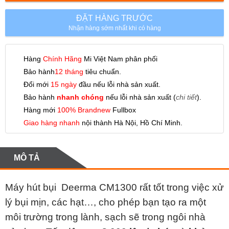
ĐẶT HÀNG TRƯỚC
Nhận hàng sớm nhất khi có hàng
Hàng
Chính Hãng
Mi Việt Nam phân phối
Bảo hành
12 tháng
tiêu chuẩn.
Đổi mới
15 ngày
đầu nếu lỗi nhà sản xuất.
Bảo hành
nhanh chóng
nếu lỗi nhà sản xuất (
chi tiết
).
Hàng mới
100% Brandnew
Fullbox
Giao hàng nhanh
nội thành Hà Nội, Hồ Chí Minh.
MÔ TẢ
Máy hút bụi Deerma CM1300 rất tốt trong việc xử
lý bụi mịn, các hạt…, cho phép bạn tạo ra một
môi trường trong lành, sạch sẽ trong ngôi nhà