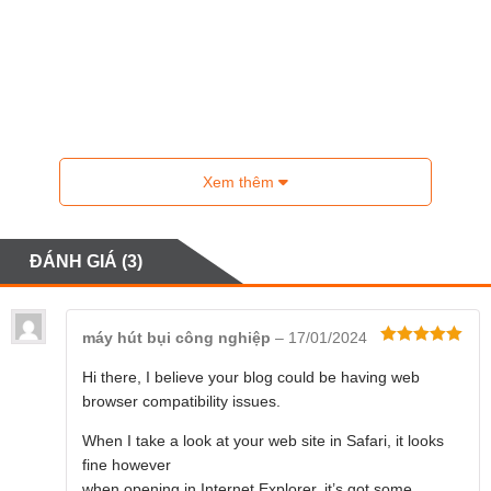
Xem thêm
ĐÁNH GIÁ (3)
máy hút bụi công nghiệp
–
17/01/2024
Được xếp
hạng
5
5
Hi there, I believe your blog could be having web
sao
browser compatibility issues.
When I take a look at your web site in Safari, it looks
fine however
when opening in Internet Explorer, it’s got some