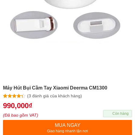
Máy Hút Bụi Cầm Tay Xiaomi Deerma CM1300
(
3
đánh giá của khách hàng)
4.33
3
trên 5
990,000
₫
dựa trên
đánh giá
Còn hàng
(Đã bao gồm VAT)
MUA NGAY
Giao hàng nhanh tận nơi