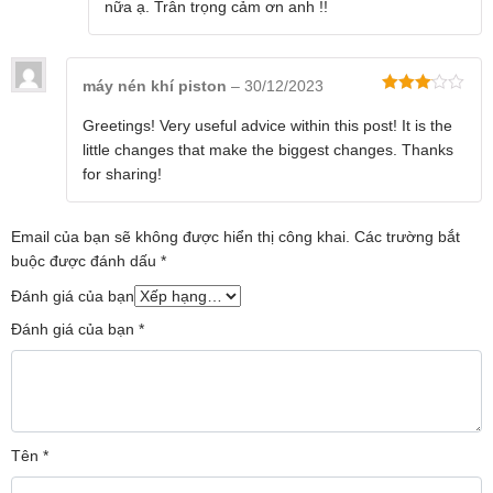
nữa ạ. Trân trọng cảm ơn anh !!
CM1300 dài
4,2 m
, sẽ mang đến cho bạn sự di
chuyển khi làm việc một dễ dàng mà không sợ
máy nén khí piston
–
30/12/2023
bất cứ trở ngại gì.
Được
xếp
Greetings! Very useful advice within this post! It is the
hạng
3
little changes that make the biggest changes. Thanks
5 sao
for sharing!
Email của bạn sẽ không được hiển thị công khai.
Các trường bắt
buộc được đánh dấu
*
Đánh giá của bạn
Đánh giá của bạn
*
Tên
*