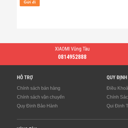
XIAOMI Vũng Tàu
0814952888
HỖ TRỢ
QUY ĐỊNH
Chính sách bán hàng
Điều Kho
Chính sách vận chuyển
Chính Sác
Quy Định Bảo Hành
Qui Định 