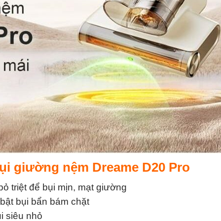
bụi giường nệm Dreame D20 Pro
ỏ triệt để bụi mịn, mạt giường
 bật bụi bẩn bám chặt
i siêu nhỏ