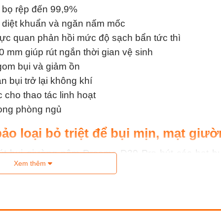
à bọ rệp đến 99,9%
 diệt khuẩn và ngăn nấm mốc
rực quan phản hồi mức độ sạch bẩn tức thì
 mm giúp rút ngắn thời gian vệ sinh
 gom bụi và giảm ồn
n bụi trở lại không khí
 cho thao tác linh hoạt
rong phòng ngủ
ảo loại bỏ triệt để bụi mịn, mạt giư
út bụi giường nệm Dreame D20 Pro hút các hạt bụ
Xem thêm
ác khó tiếp cận tới. Kết hợp thiết kế miệng hút rộng
hi hút vào hộp chứa. Kết quả là giảm rõ rệt tác nh
g phòng ngủ. Đây là tính năng then chốt để bảo vệ