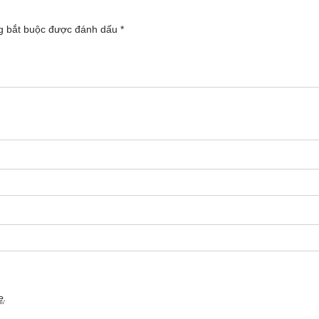
g bắt buộc được đánh dấu
*
e
.