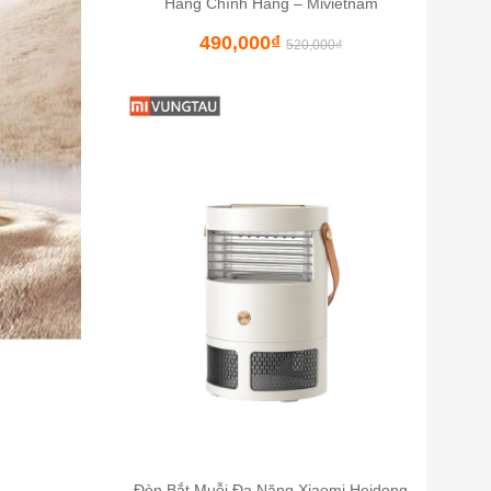
Hàng Chính Hãng – Mivietnam
490,000
₫
520,000
₫
Đèn Bắt Muỗi Đa Năng Xiaomi Heidong