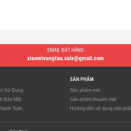
EMAIL ĐẶT HÀNG
xiaomivungtau.sale@gmail.com
SẢN PHẨM
ản Sử Dụng
Sản phẩm mới
h Bảo Mật
Sản phẩm khuyến mãi
Thanh Toán
Hướng dẫn sử dụng sản ph