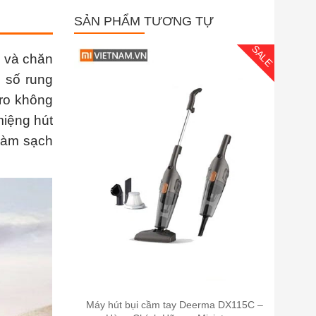
SẢN PHẨM TƯƠNG TỰ
SALE
m và chăn
n số rung
Pro không
miệng hút
 làm sạch
Máy hút bụi cầm tay Deerma DX115C –