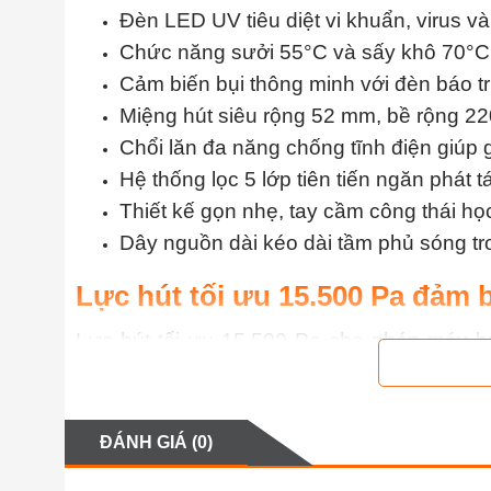
Đèn LED UV tiêu diệt vi khuẩn, virus v
Chức năng sưởi 55°C và sấy khô 70°C
Cảm biến bụi thông minh với đèn báo t
Miệng hút siêu rộng 52 mm, bề rộng 220
Chổi lăn đa năng chống tĩnh điện giúp
Hệ thống lọc 5 lớp tiên tiến ngăn phát tá
Thiết kế gọn nhẹ, tay cầm công thái học
Dây nguồn dài kéo dài tầm phủ sóng t
Lực hút tối ưu 15.500 Pa đảm b
Lực hút tối ưu 15.500 Pa cho phép máy h
giường ẩn trong sợi vải mà nhiều thiết bị kh
mạnh, máy tách rời bụi khỏi bề mặt trước k
ứng và cải thiện chất lượng không khí tron
ĐÁNH GIÁ (0)
cho cả gia đình.