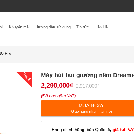
ới
Khuyến mãi
Hướng dẫn sử dụng
Tin tức
Liên Hệ
20 Pro
SALE
Máy hút bụi giường nệm Dreame
2,290,000
₫
2,917,000
₫
(Đã bao gồm VAT)
MUA NGAY
Giao hàng nhanh tận nơi
Hàng chính hãng, bản Quốc tế
,
giá full VA