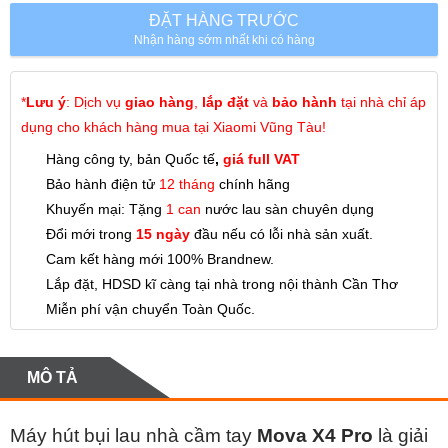
ĐẶT HÀNG TRƯỚC
Nhận hàng sớm nhất khi có hàng
*
Lưu ý
: Dịch vụ
giao hàng
,
lắp đặt
và
bảo hành
tại nhà chỉ áp
dụng cho khách hàng mua tại Xiaomi Vũng Tàu!
Hàng công ty, bản Quốc tế
,
giá full VAT
Bảo hành điện tử
12 tháng
chính hãng
Khuyến mại: Tặng
1 can
nước lau sàn chuyên dụng
Đổi mới trong
15 ngày
đầu nếu có lỗi nhà sản xuất.
Cam kết hàng mới 100% Brandnew.
Lắp đặt, HDSD kĩ càng tại nhà trong nội thành Cần Thơ
Miễn phí vận chuyển Toàn Quốc.
MÔ TẢ
Máy hút bụi lau nhà cầm tay
Mova X4 Pro
là giải