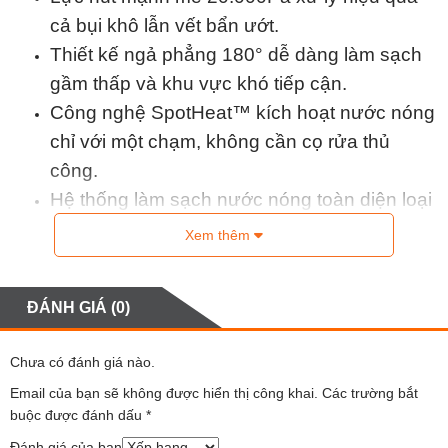
cả bụi khô lẫn vết bẩn ướt.
Thiết kế ngả phẳng 180° dễ dàng làm sạch
gầm thấp và khu vực khó tiếp cận.
Công nghệ SpotHeat™ kích hoạt nước nóng
chỉ với một chạm, không cần cọ rửa thủ
công.
Hệ thống làm sạch nước nóng toàn diện loại
bỏ đến 99,99% vi khuẩn gây hại.
Xem thêm
Tự động giặt cuộn lăn bằng nước nóng, hòa
tan dầu mỡ và cặn bẩn còn sót lại.
ĐÁNH GIÁ (0)
Sấy khô cuộn lăn bằng nhiệt độ cao, ngăn
mùi hôi và vi khuẩn phát sinh.
Chưa có đánh giá nào.
Di chuyển linh hoạt với bánh xe mini và góc
Email của bạn sẽ không được hiển thị công khai.
Các trường bắt
xoay mượt mà, thao tác nhẹ nhàng.
buộc được đánh dấu
*
Công nghệ Tangle-Free™ tự động gỡ tóc rối,
Đánh giá của bạn