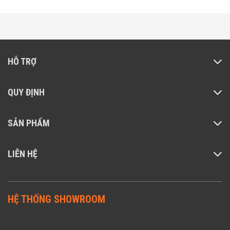
đảm bảo bề mặt sàn được làm sạch đồng đều,
hạn chế tối đa vệt bẩn sót lại sau mỗi lần di
chuyển.
HỖ TRỢ
QUY ĐỊNH
SẢN PHẨM
LIÊN HỆ
HỆ THỐNG SHOWROOM