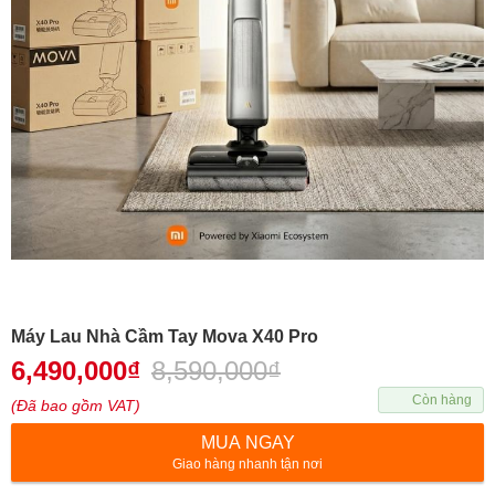
Máy Lau Nhà Cầm Tay Mova X40 Pro
6,490,000
₫
8,590,000
₫
Còn hàng
(Đã bao gồm VAT)
MUA NGAY
Giao hàng nhanh tận nơi