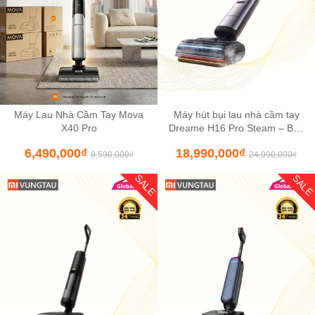
Máy Lau Nhà Cầm Tay Mova
Máy hút bụi lau nhà cầm tay
X40 Pro
Dreame H16 Pro Steam – Bản
Quốc Tế bảo hành 24 tháng
6,490,000
₫
18,990,000
₫
8,590,000
₫
24,990,000
₫
SALE
SAL