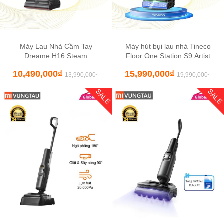
Máy Lau Nhà Cầm Tay
Máy hút bụi lau nhà Tineco
Dreame H16 Steam
Floor One Station S9 Artist
10,490,000
₫
15,990,000
₫
13,990,000
₫
19,990,000
₫
SALE
SAL