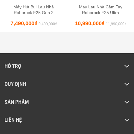
Máy Hút Bụi Lau Nhà
Máy Lau Nhà Cầm Tay
Roborock F25 Gen 2
Roborock F25 Ultra
7,490,000
₫
10,990,000
₫
9,490,000
₫
11,990,000
₫
HỖ TRỢ
QUY ĐỊNH
SẢN PHẨM
LIÊN HỆ