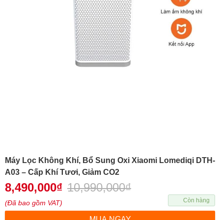
Máy Lọc Không Khí, Bổ Sung Oxi Xiaomi Lomediqi DTH-
A03 – Cấp Khí Tươi, Giảm CO2
8,490,000
₫
10,990,000
₫
Còn hàng
(Đã bao gồm VAT)
MUA NGAY