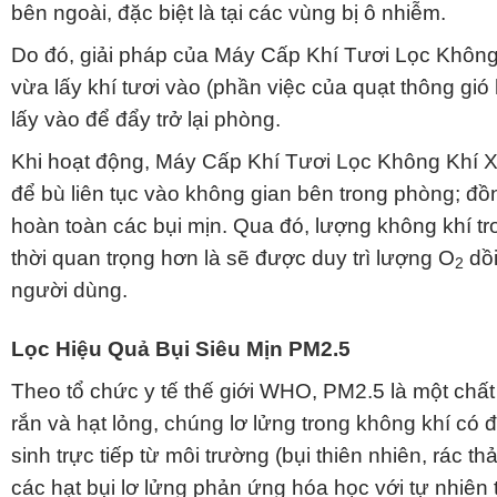
bên ngoài, đặc biệt là tại các vùng bị ô nhiễm.
Do đó, giải pháp của Máy Cấp Khí Tươi Lọc Không
vừa lấy khí tươi vào (phần việc của quạt thông gió
lấy vào để đẩy trở lại phòng.
Khi hoạt động, Máy Cấp Khí Tươi Lọc Không Khí Xi
để bù liên tục vào không gian bên trong phòng; đồ
hoàn toàn các bụi mịn. Qua đó, lượng không khí t
thời quan trọng hơn là sẽ được duy trì lượng O
dồi
2
người dùng.
Lọc Hiệu Quả Bụi Siêu Mịn PM2.5
Theo tổ chức y tế thế giới WHO, PM2.5 là một chấ
rắn và hạt lỏng, chúng lơ lửng trong không khí có
sinh trực tiếp từ môi trường (bụi thiên nhiên, rác 
các hạt bụi lơ lửng phản ứng hóa học với tự nhiên 