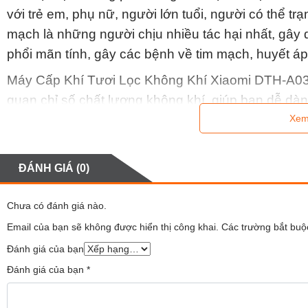
với trẻ em, phụ nữ, người lớn tuổi, người có thể t
mạch là những người chịu nhiều tác hại nhất, gây 
phổi mãn tính, gây các bệnh về tim mạch, huyết áp
Máy Cấp Khí Tươi Lọc Không Khí Xiaomi DTH-A03 lo
quan chỉ số chất lượng không khí, giúp bạn dễ dàn
gian nhà mình.
Xem
ĐÁNH GIÁ (0)
Chưa có đánh giá nào.
Email của bạn sẽ không được hiển thị công khai.
Các trường bắt bu
Đánh giá của bạn
Đánh giá của bạn
*