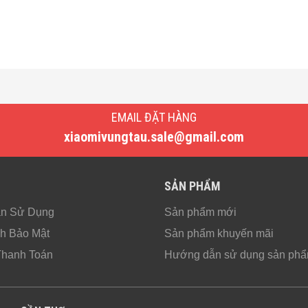
EMAIL ĐẶT HÀNG
xiaomivungtau.sale@gmail.com
SẢN PHẨM
ản Sử Dụng
Sản phẩm mới
h Bảo Mật
Sản phẩm khuyến mãi
Thanh Toán
Hướng dẫn sử dụng sản ph