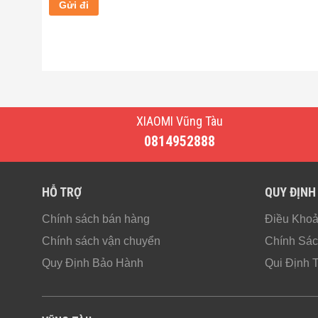
XIAOMI Vũng Tàu
0814952888
HỖ TRỢ
QUY ĐỊNH
Chính sách bán hàng
Điều Kho
Chính sách vận chuyển
Chính Sác
Quy Định Bảo Hành
Qui Định 