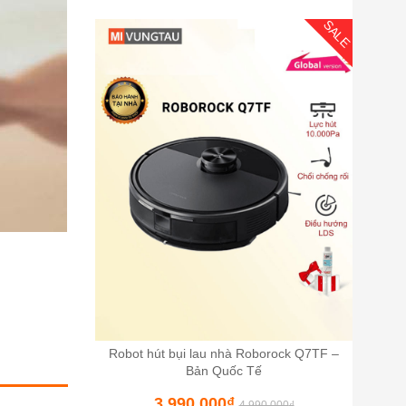
SALE
Robot hút bụi lau nhà Roborock Q7TF –
Bản Quốc Tế
3,990,000
₫
4,990,000
₫