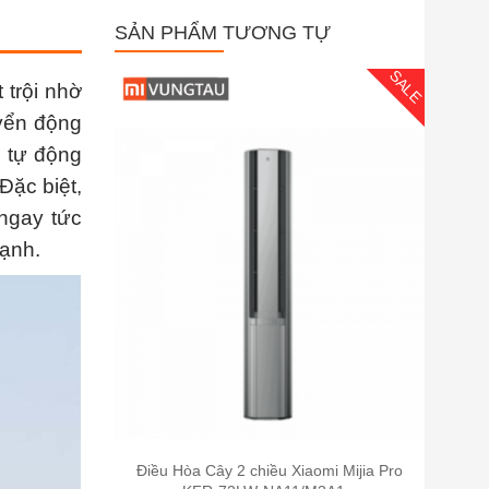
SẢN PHẨM TƯƠNG TỰ
SALE
 trội nhờ
uyển động
m tự động
Đặc biệt,
 ngay tức
mạnh.
Điều Hòa Cây 2 chiều Xiaomi Mijia Pro