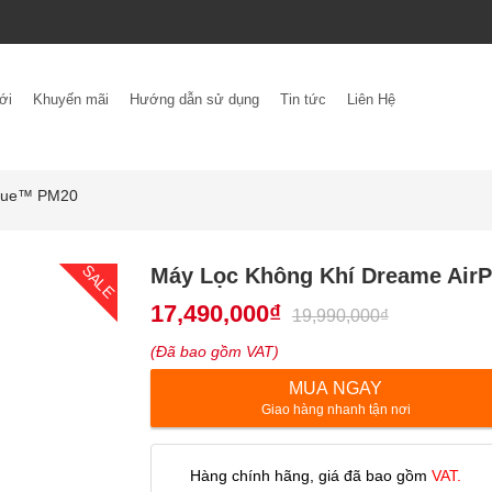
ới
Khuyến mãi
Hướng dẫn sử dụng
Tin tức
Liên Hệ
rsue™ PM20
SALE
Máy Lọc Không Khí Dreame Air
17,490,000
₫
19,990,000
₫
(Đã bao gồm VAT)
MUA NGAY
Giao hàng nhanh tận nơi
Hàng chính hãng, giá đã bao gồm
VAT.