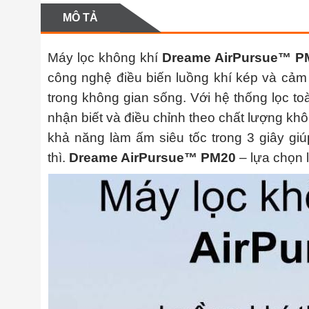
MÔ TẢ
Máy lọc không khí
Dreame AirPursue™ P
công nghệ điều biến luồng khí kép và cảm 
trong không gian sống. Với hệ thống lọc t
nhận biết và điều chỉnh theo chất lượng khô
khả năng làm ấm siêu tốc trong 3 giây gi
thì.
Dreame AirPursue™ PM20
– lựa chọn 