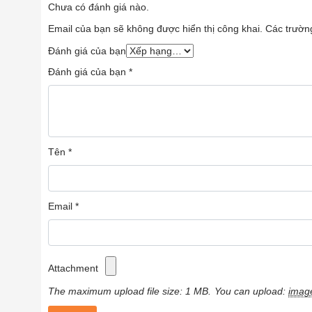
Chưa có đánh giá nào.
Làm mát tức thì, phủ rộng toàn không g
Email của bạn sẽ không được hiển thị công khai.
Các trườn
Khả năng sưởi ấm nhanh chóng theo n
Đánh giá của bạn
Hệ thống lọc đa tầng, chống ô nhiễm h
Đánh giá của bạn
*
Bảo vệ chuyên sâu với công nghệ khử
Tối ưu trong việc tiêu diệt vi khuẩn, vi-
Công nghệ PlasmaNova & Tia UVC – D
Đo lường chất lượng không khí chuẩn xá
Tên
*
Hoạt động êm ái, giấc ngủ trọn vẹn suố
Giao diện hiển thị trực quan, điều khiển
Di chuyển linh hoạt, thanh lọc không k
Email
*
Attachment
The maximum upload file size: 1 MB.
You can upload:
imag