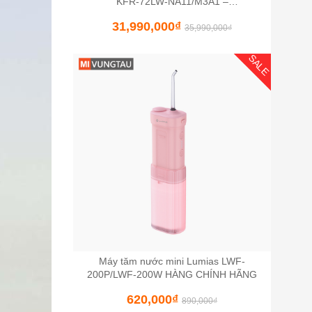
KFR-72LW-NA11/M3A1 –
3HP/27000BTU
31,990,000
₫
35,990,000
₫
SALE
Máy tăm nước mini Lumias LWF-
200P/LWF-200W HÀNG CHÍNH HÃNG
620,000
₫
890,000
₫