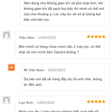
Nên dùng cho không gian kín sẽ phù hợp hơn, khi
không gian kín đã sạch bụi bẩn thì mình có thể mở
cửa cho thoáng ạ, Lúc này lọc sẽ xử lý lượng bụi
bẩn mới liên tục.
Trần Hào
–
14/01/2022
Được xếp
hạng
5
5
Bên mình có hàng chưa mình cần 2 máy lọc, có thể
sao
ship về cho mình bên Ciputra không ?
Mi Việt Nam
–
15/01/2022
Dạ bên em đã về hàng đầy đủ rồi anh nhé, thông
tin đến anh.
Lan Anh
–
14/01/2022
Được xếp
hạng
5
5
Mình vừa lấy 1 máy nhưng không biết cách kết nối.