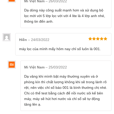
Mi Việt Nam
–
26/03/2022
loại virut và kháng khuẩn như H1N1, Ecoli hay Tụ
cầu vàng. Tiếp đến lớp thứ tư là bộ lọc HEPA lọc
Dạ dòng này công suất mạnh hơn và sử dụng bộ
lọc mới với 5 lớp lọc với với 4 lite là 4 lớp anh nhé,
hạt có đường kính 0,3μm trở lên, bao gồm hạt
thông tin đến anh.
PM2.5, khói, vẩy da thú cưng, phấn hoa, bông và
thậm chí cả vi khuẩn gây bệnh. Lớp cuối cùng
được làm bằng than hoạt tính chất lượng cao
Hiền
–
24/03/2022
Được xếp
giúp hấp thụ formaldehyd và các hóa chất độc
hạng
5
5
máy lọc của mình mấy hôm nay chỉ số luôn là 001.
sao
hại khác, cũng như có thể khử mùi hôi.
Mi Việt Nam
–
25/03/2022
Dạ vâng khi mình bật máy thường xuyên và ở
phòng kín thì chất lượng không khi sẽ trong lành rõ
rệt, nên việc chỉ số báo 001 là bình thường chị nhé.
Chị có thể test bằng cách để nồi nước sôi kế bên
máy, máy sẽ hút hơi nước và chỉ số sẽ tự động
tăng lên ạ.