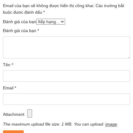
Email của bạn sẽ không được hiển thị công khai.
Các trường bắt
buộc được đánh dấu
*
Đánh giá của bạn
Đánh giá của bạn
*
Máy Lọc Không Khí Xiaomi Mi Air Purifier 4
được thiết kế với công suất lọc CADR (Clean Air
Tên
*
3
Delivery Rate) cao, lên đến 400 m
/h cho tốc độ
lọc nhanh, lượng không khi sạch mỗi phút đạt
6660L, giúp bạn đã có một bầu không khí trong
Email
*
lành, tươi mát, đem đến cảm giác thoải mái, tỉnh
táo, thư giãn tinh thần cho bạn.
Attachment
The maximum upload file size: 1 MB.
You can upload:
image
.