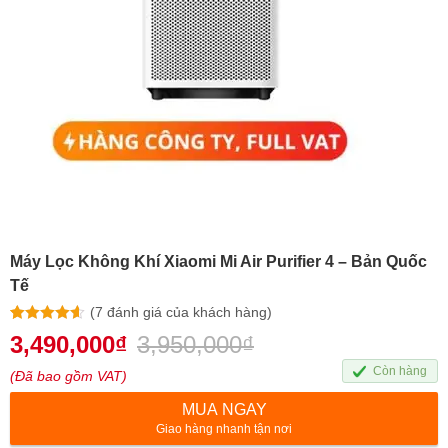
Máy Lọc Không Khí Xiaomi Mi Air Purifier 4 – Bản Quốc
Tế
(
7
đánh giá của khách hàng)
4.57
7
trên 5
3,490,000
₫
3,950,000
₫
dựa trên
đánh giá
Còn hàng
(Đã bao gồm VAT)
MUA NGAY
Giao hàng nhanh tận nơi