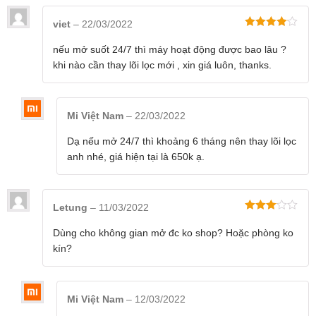
viet
–
22/03/2022
Được xếp
hạng
4
5
nếu mở suốt 24/7 thì máy hoạt động được bao lâu ?
sao
khi nào cần thay lõi lọc mới , xin giá luôn, thanks.
Mi Việt Nam
–
22/03/2022
Dạ nếu mở 24/7 thì khoảng 6 tháng nên thay lõi lọc
anh nhé, giá hiện tại là 650k ạ.
Letung
–
11/03/2022
Được
xếp
Dùng cho không gian mở đc ko shop? Hoặc phòng ko
hạng
3
kín?
5 sao
Mi Việt Nam
–
12/03/2022