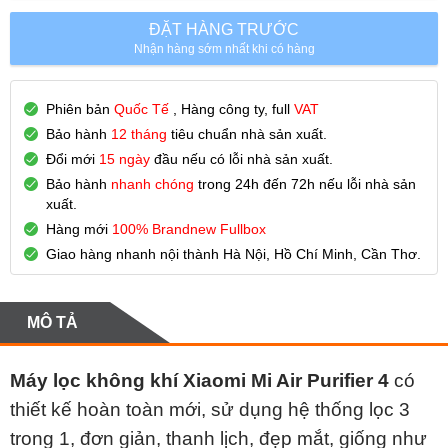
ĐẶT HÀNG TRƯỚC
Nhận hàng sớm nhất khi có hàng
Phiên bản
Quốc Tế
, Hàng công ty, full
VAT
Bảo hành
12 tháng
tiêu chuẩn nhà sản xuất.
Đổi mới
15 ngày
đầu nếu có lỗi nhà sản xuất.
Bảo hành
nhanh chóng
trong 24h đến 72h nếu lỗi nhà sản
xuất.
Hàng mới
100% Brandnew Fullbox
Giao hàng nhanh nội thành Hà Nội, Hồ Chí Minh, Cần Thơ.
MÔ TẢ
Máy lọc không khí Xiaomi Mi Air Purifier 4
có
thiết kế hoàn toàn mới, sử dụng hệ thống lọc 3
trong 1, đơn giản, thanh lịch, đẹp mắt, giống như