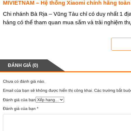
MIVIETNAM – Hệ thống Xiaomi chính hãng toàn
Chi nhánh Bà Rịa – Vũng Tàu chỉ có duy nhất 1 địa 
hàng có thể tham quan mua sắm và trải nghiệm thự
Khi mua hàng tại
Mivungtau
hãng đảm bảo có đầy đủ
phẩm. Và đặc biệt, khách hàng sẽ nhận được sự h
Thơ, Biên Hoà, Bình Dương…
ĐÁNH GIÁ (0)
Chưa có đánh giá nào.
Email của bạn sẽ không được hiển thị công khai.
Các trường bắt bu
Đánh giá của bạn
Đánh giá của bạn
*