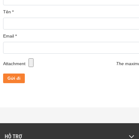
Tên
*
Email
*
Attachment
The maximum
HỖ TRỢ
Thông Số Kĩ Thuật