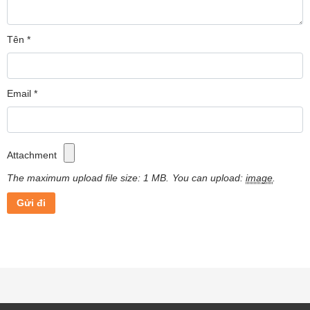
Tên
*
Email
*
Attachment
The maximum upload file size: 1 MB.
You can upload:
image
.
Máy tạo độ ẩm Xioami
mô phỏng sự bay hơi tự