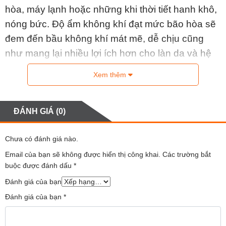
hòa, máy lạnh hoặc những khi thời tiết hanh khô,
nóng bức. Độ ẩm không khí đạt mức bão hòa sẽ
đem đến bầu không khí mát mẽ, dễ chịu cũng
như mang lại nhiều lợi ích hơn cho làn da và hệ
hô hấp của các thành viên trong gia đình.
Xem thêm
Máy tạo độ ẩm Xiaomi Mijia CJSJSQ01DY có
tốt không?
ĐÁNH GIÁ (0)
Khả năng tạo ẩm tự động, lưu lượng lớn
Chưa có đánh giá nào.
Email của bạn sẽ không được hiển thị công khai.
Các trường bắt
buộc được đánh dấu
*
Đánh giá của bạn
Đánh giá của bạn
*