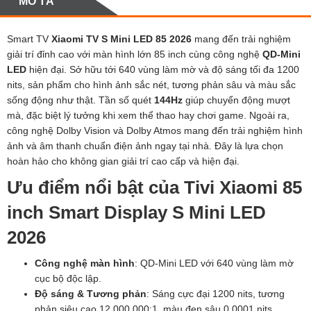
MÔ TẢ
Smart TV
Xiaomi TV S Mini LED 85 2026
mang đến trải nghiệm
giải trí đỉnh cao với màn hình lớn 85 inch cùng công nghệ
QD-Mini
LED
hiện đại. Sở hữu tới 640 vùng làm mờ và độ sáng tối đa 1200
nits, sản phẩm cho hình ảnh sắc nét, tương phản sâu và màu sắc
sống động như thật. Tần số quét
144Hz
giúp chuyển động mượt
mà, đặc biệt lý tưởng khi xem thể thao hay chơi game. Ngoài ra,
công nghệ Dolby Vision và Dolby Atmos mang đến trải nghiệm hình
ảnh và âm thanh chuẩn điện ảnh ngay tại nhà. Đây là lựa chọn
hoàn hảo cho không gian giải trí cao cấp và hiện đại.
Ưu điểm nổi bật của Tivi Xiaomi 85
inch Smart Display S Mini LED
2026
Công nghệ màn hình
: QD-Mini LED với 640 vùng làm mờ
cục bộ độc lập.
Độ sáng & Tương phản
: Sáng cực đại 1200 nits, tương
phản siêu cao 12,000,000:1, màu đen sâu 0.0001 nits.