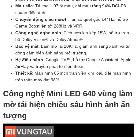
Màu sắc
: Tái tạo 1.07 tỷ màu, dải màu rộng 94% DCI-P3
chuẩn điện ảnh.
Chuyển động siêu mượt
: Tần số quét gốc 144Hz, hỗ trợ
Game Boost lên tới 288Hz và VRR.
Công nghệ nghe nhìn
: Tích hợp loa kép 15W, hỗ trợ trọn
bộ Dolby Vision® và Dolby Atmos®.
Bảo vệ mắt
: Làm mờ lai 20KHz, giảm ánh sáng xanh và tự
động cảm biến ánh sáng môi trường.
Hệ điều hành
: Google TV™, hỗ trợ Google Assistant, Apple
AirPlay và truyền phát từ điện thoại.
Thiết kế
: Màn hình 85 inch tràn viền kim loại, tỉ lệ màn hình
trên thân máy đạt 98%.
Công nghệ Mini LED 640 vùng làm
mờ tái hiện chiều sâu hình ảnh ấn
tượng