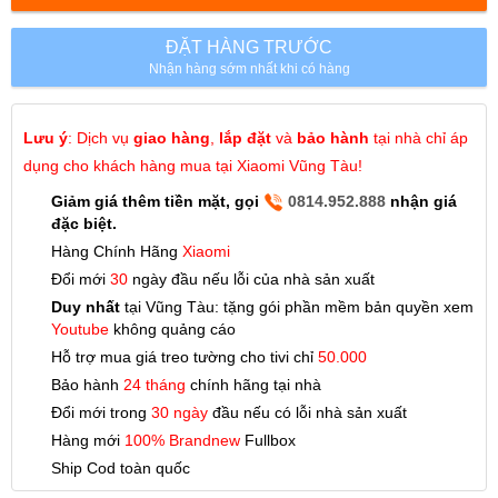
ĐẶT HÀNG TRƯỚC
Nhận hàng sớm nhất khi có hàng
Lưu ý
: Dịch vụ
giao hàng
,
lắp đặt
và
bảo hành
tại nhà chỉ áp
dụng cho khách hàng mua tại Xiaomi Vũng Tàu!
Giảm giá thêm tiền mặt, gọi
0814.952.888
nhận giá
đặc biệt.
Hàng Chính Hãng
Xiaomi
Đổi mới
30
ngày đầu nếu lỗi của nhà sản xuất
Duy nhất
tại Vũng Tàu: tặng gói phần mềm bản quyền xem
Youtube
không quảng cáo
Hỗ trợ mua giá treo tường cho tivi chỉ
50.000
Bảo hành
24 tháng
chính hãng tại nhà
Đổi mới trong
30 ngày
đầu nếu có lỗi nhà sản xuất
Hàng mới
100% Brandnew
Fullbox
Ship Cod toàn quốc