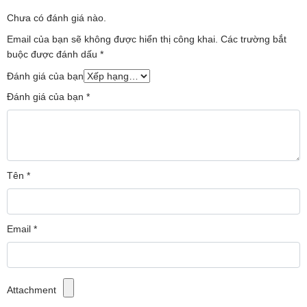
mỏng, tinh xảo và hiện đại. Chất liệu kim loại cao
Chưa có đánh giá nào.
cấp không chỉ tạo nên vẻ ngoài sang trọng mà
Email của bạn sẽ không được hiển thị công khai.
Các trường bắt
còn giúp sản phẩm dễ dàng hòa quyện với mọi
buộc được đánh dấu
*
phong cách nội thất, từ không gian sống hiện đại
Đánh giá của bạn
cho đến phong cách tối giản ấm cúng.
Đánh giá của bạn
*
Tên
*
Email
*
Attachment