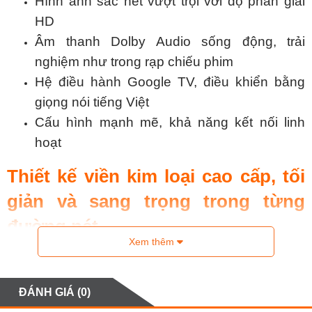
Hình ảnh sắc nét vượt trội với độ phân giải
HD
Âm thanh Dolby Audio sống động, trải
nghiệm như trong rạp chiếu phim
Hệ điều hành Google TV, điều khiển bằng
giọng nói tiếng Việt
Cấu hình mạnh mẽ, khả năng kết nối linh
hoạt
Thiết kế viền kim loại cao cấp, tối
giản và sang trọng trong từng
đường nét
Xem thêm
Tivi Xiaomi
32 inch A Pro Google TV QLED
2026
gây ấn tượng mạnh mẽ ngay từ cái nhìn
ĐÁNH GIÁ (0)
đầu tiên với thiết kế khung viền kim loại siêu