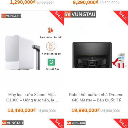
1,290,000
₫
9,390,000
₫
1,450,000
₫
10,690,000
₫
SALE
SAL
Máy lọc nước Xiaomi Mijia
Robot hút bụi lau nhà Dreame
Q1000 – Uống trực tiếp, làm
X40 Master – Bản Quốc Tế
nóng nhanh
13,490,000
₫
19,990,000
₫
14,690,000
₫
24,990,000
₫
SALE
SAL