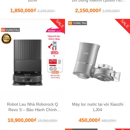
BJ36
Đồ Dùng Xiaomi Lydsto HD-
ZMXDJ02
1,850,000
₫
2,150,000
₫
2,190,000
₫
2,990,000
₫
SALE
SAL
Robot Lau Nhà Roborock Q
Máy lọc nước tại vòi Xiaozhi
Revo S – Bảo Hành Chính
LJ04
Hãng 24 Tháng Toàn Quốc
10,900,000
₫
450,000
₫
15,550,000
₫
480,000
₫