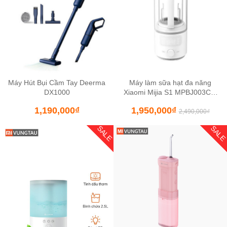
Máy Hút Bụi Cầm Tay Deerma
Máy làm sữa hạt đa năng
DX1000
Xiaomi Mijia S1 MPBJ003CM
1.5L
1,190,000
₫
1,950,000
₫
2,490,000
₫
SALE
SAL