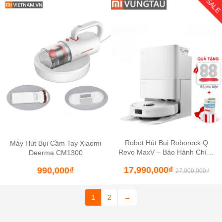
SAL
Robot Hút Bụi Roborock Q
Máy Hút Bụi Cầm Tay Xiaomi
Revo MaxV – Bảo Hành Chính
Deerma CM1300
Hãng 24 Tháng
17,990,000
₫
990,000
₫
27,000,000
₫
1
2
→