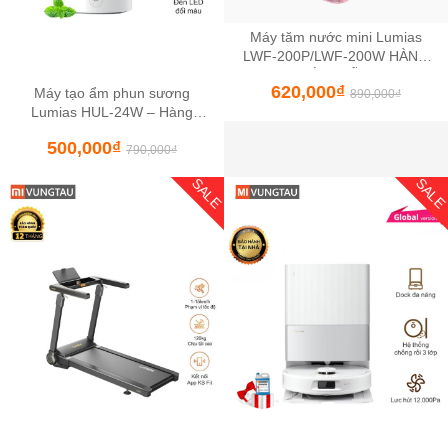
Máy tăm nước mini Lumias
LWF-200P/LWF-200W HÀNG
CHÍNH HÃNG
620,000
₫
Máy tạo ẩm phun sương
890,000
₫
Lumias HUL-24W – Hàng
Chính Hãng
500,000
₫
790,000
₫
SALE
SAL