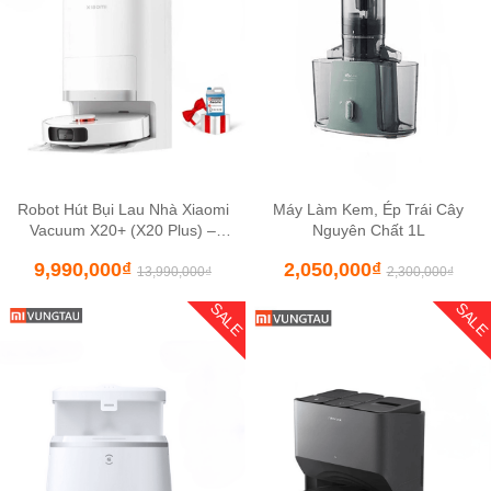
Robot Hút Bụi Lau Nhà Xiaomi
Máy Làm Kem, Ép Trái Cây
Vacuum X20+ (X20 Plus) –
Nguyên Chất 1L
Bản Quốc Tế
9,990,000
₫
2,050,000
₫
13,990,000
₫
2,300,000
₫
SALE
SAL