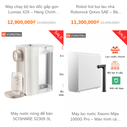
Máy chạy bộ leo dốc gấp gọn
Robot hút bụi lau nhà
Lumias X26 – Hàng Chính
Roborock Qrevo 5AE – Bản
Hãng
Quốc Tế
12,900,000
₫
11,300,000
₫
19,900,000
₫
12,990,000
₫
SALE
SAL
Máy nước nóng để bàn
Máy lọc nước Xiaomi Mijia
SCISHARE S2309 3L
1000G Pro – Màn hình cảm
ứng, lõi lọc 6 giai đoạn