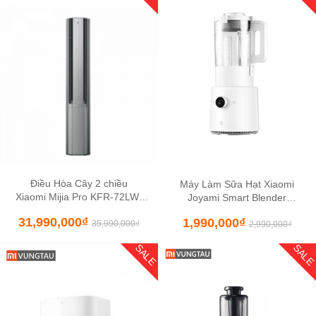
Điều Hòa Cây 2 chiều
Máy Làm Sữa Hạt Xiaomi
Xiaomi Mijia Pro KFR-72LW-
Joyami Smart Blender
NA11/M3A1 – 3HP/27000BTU
JDD01M
31,990,000
₫
1,990,000
₫
35,990,000
₫
2,990,000
₫
SALE
SAL