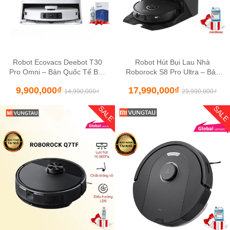
Robot Ecovacs Deebot T30
Robot Hút Bụi Lau Nhà
Pro Omni – Bản Quốc Tế Bảo
Roborock S8 Pro Ultra – Bảo
Hành 2 Năm
Hành 24 Tháng Chính Hãng
9,900,000
₫
17,990,000
₫
Toàn Quốc
14,990,000
₫
29,990,000
₫
SALE
SAL