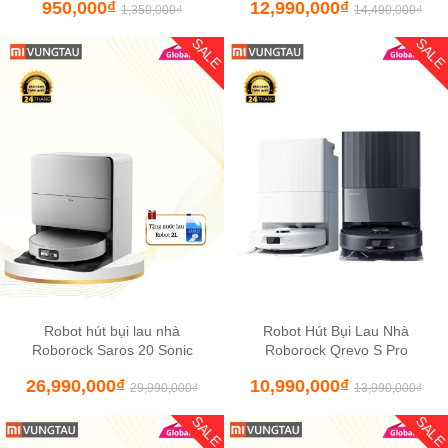
950,000
₫
12,990,000
₫
1,350,000
₫
14,490,000
₫
SALE
SAL
Robot hút bụi lau nhà
Robot Hút Bụi Lau Nhà
Roborock Saros 20 Sonic
Roborock Qrevo S Pro
26,990,000
₫
10,990,000
₫
29,990,000
₫
13,990,000
₫
SALE
SAL