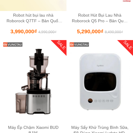
Robot hút bụi lau nhà
Robot Hút Bụi Lau Nhà
Roborock Q7TF – Bản Quốc
Roborock Q5 Pro – Bản Quốc
Tế
Tế Bảo Hành 24 Tháng Chính
3,990,000
₫
5,290,000
₫
Hãng
4,990,000
₫
8,490,000
₫
SALE
SAL
Máy Ép Chậm Xiaomi BUD
Máy Sấy Khử Trùng Bình Sữa,