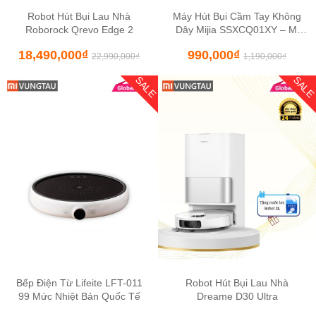
Robot Hút Bụi Lau Nhà
Máy Hút Bụi Cầm Tay Không
Roborock Qrevo Edge 2
Dây Mijia SSXCQ01XY – Mi
Vacuum Cleaner Mini
18,490,000
₫
990,000
₫
22,990,000
₫
1,190,000
₫
SALE
SAL
Bếp Điện Từ Lifeite LFT-011
Robot Hút Bụi Lau Nhà
99 Mức Nhiệt Bản Quốc Tế
Dreame D30 Ultra