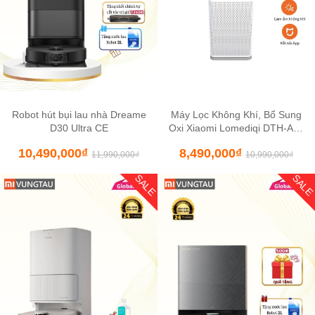
Robot hút bụi lau nhà Dreame
Máy Lọc Không Khí, Bổ Sung
D30 Ultra CE
Oxi Xiaomi Lomediqi DTH-A03
– Cấp Khí Tươi, Giảm CO2
10,490,000
₫
8,490,000
₫
11,990,000
₫
10,990,000
₫
SALE
SAL