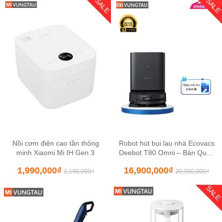
SALE
SAL
Nồi cơm điện cao tần thông
Robot hút bụi lau nhà Ecovacs
minh Xiaomi Mi IH Gen 3
Deebot T80 Omni – Bản Quốc
Tế
1,990,000
₫
16,900,000
₫
2,190,000
₫
20,900,000
₫
SAL