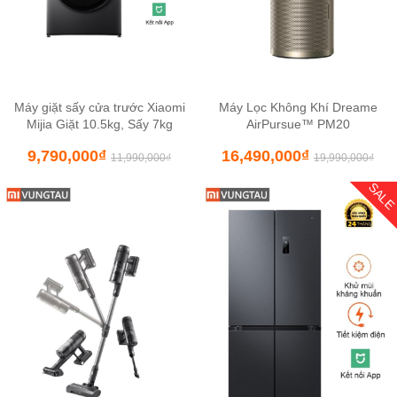
Máy giặt sấy cửa trước Xiaomi
Máy Lọc Không Khí Dreame
Mijia Giặt 10.5kg, Sấy 7kg
AirPursue™ PM20
9,790,000
₫
16,490,000
₫
11,990,000
₫
19,990,000
₫
SAL